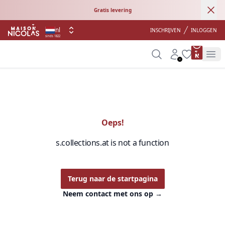
Ann
Gratis levering
nl
INSCHRIJVEN
INLOGGEN
sinds 1822
product 
Search
Account
Wishlist
Op
Oeps!
s.collections.at is not a function
Terug naar de startpagina
Neem contact met ons op
→