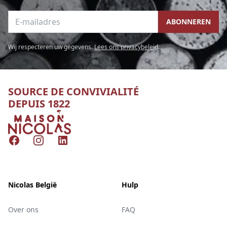
E-mailadres
ABONNEREN
Wij respecteren uw gegevens.
Lees ons privacybeleid
.
SOURCE DE CONVIVIALITÉ
DEPUIS 1822
Nicolas
Facebook
Instagram
LinkedIn
Nicolas België
Hulp
Over ons
FAQ