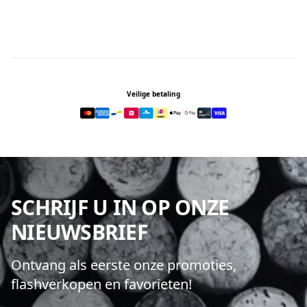
Footer
Veilige betaling
SCHRIJF U IN OP ONZE
NIEUWSBRIEF
Ontvang als eerste onze promoties,
flashverkopen en favorieten!