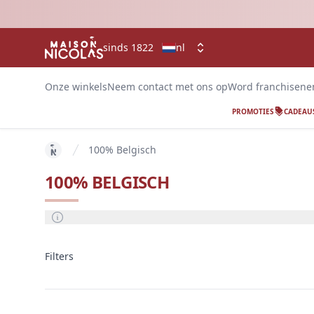
sinds 1822
nl
Onze winkels
Neem contact met ons op
Word franchisen
PROMOTIES
CADEAU
100% Belgisch
key 'home (nl-NL)' returned an object instead of str
100% BELGISCH
info
Filters
Filters