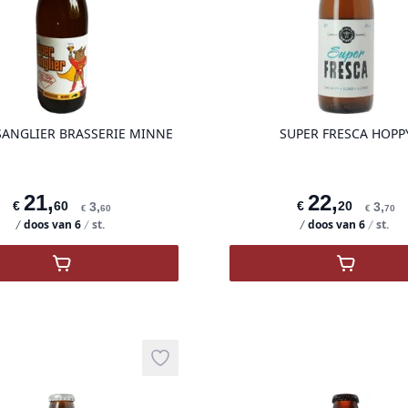
product variant items in cart, view ba
SANGLIER BRASSERIE MINNE
SUPER FRESCA HOPP
21
,
22
,
€
60
€
20
3
,
3
,
€
60
€
70
doos van
6
st.
doos van
6
st.
,
Super Sanglier Brasserie Minne
,
Super F
Add to wishlist