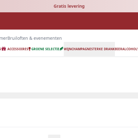
Gratis levering
emer
Bruiloften & evenementen
S
ACCESSOIRES
GROENE SELECTIE
WIJN
CHAMPAGNE
STERKE DRANK
BIER
ALCOHOLV
ing.