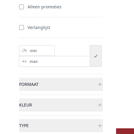
producten
Alleen promoties
Verlanglijst
Prix minimum
€
Submit price range
Prix maximum
€
FORMAAT
KLEUR
TYPE