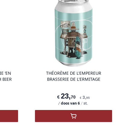
g
product variant items in cart, view bag
product vari
E ‘EN
THÉORÈME DE L'EMPEREUR
H BIER
BRASSERIE DE L'ERMITAGE
23
,
€
70
3
,
€
95
doos van
6
st.
E NEUS Brasserie ‘En Stoemelings’ - Belgisch bier
,
Théorème de l'empereur B