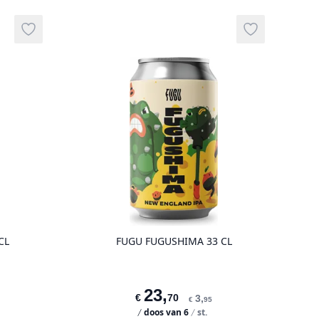
Add to wishlist
Add to wishli
g
product variant items in cart, view bag
product vari
CL
FUGU FUGUSHIMA 33 CL
23
,
€
70
3
,
€
95
doos van
6
st.