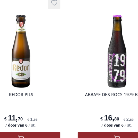
Add to wishlist
product variant items in cart, view ba
REDOR PILS
ABBAYE DES ROCS 1979 
11
,
16
,
€
70
€
80
1
,
2
,
€
95
€
80
doos van
6
st.
doos van
6
st.