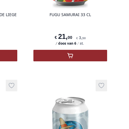
DE LIEGE
FUGU SAMURAI 33 CL
21
,
€
00
3
,
€
50
doos van
6
st.
 LIEGE
 WINTER BRASSERIE DE LIEGE
,
FUGU Samurai 33 cl
Add to wishlist
Add to wishli