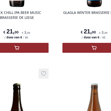
CK CHILL IPA BEER MUSIC
GLAGLA WINTER BRASSERIE 
BRASSERIE DE LIEGE
21
,
21
,
€
00
€
00
3
,
3
,
€
50
€
50
doos van
6
st.
doos van
6
st.
,
FLACK CHILL IPA BEER MUSIC BRASSERIE DE
,
GLAGLA
Add to wishlist