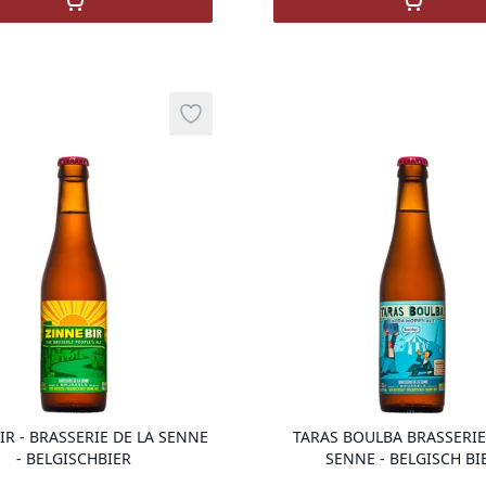
,
Redor Pils
,
Abbaye 
Add to wishlist
product variant items in cart, view ba
IR - BRASSERIE DE LA SENNE
TARAS BOULBA BRASSERIE
- BELGISCHBIER
SENNE - BELGISCH BI