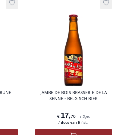
Add to wishlist
Add to wishli
g
product variant items in cart, view bag
product vari
BRUNE
JAMBE DE BOIS BRASSERIE DE LA
SENNE - BELGISCH BIER
17
,
€
70
2
,
€
95
doos van
6
st.