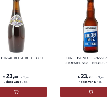
product variant items in cart, view ba
D'ORVAL BELGE BOUT 33 CL
CURIEUSE NEUS BRASSERI
STOEMELINGS’ - BELGISC
23
,
23
,
€
40
€
70
3
,
3
,
€
90
€
95
doos van
6
st.
doos van
6
st.
,
Orval - Brouwerij van Orval
,
CURIEUS