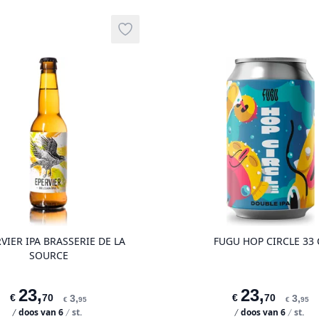
Add to wishlist
product variant items in cart, view ba
RVIER IPA BRASSERIE DE LA
FUGU HOP CIRCLE 33 
SOURCE
23
,
23
,
€
70
€
70
3
,
3
,
€
95
€
95
doos van
6
st.
doos van
6
st.