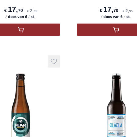
17
,
17
,
€
70
€
70
2
,
2
,
€
95
€
95
doos van
6
st.
doos van
6
st.
,
Zinne Bir - BRASSERIE DE LA SENNE - Belgisch
,
Taras Bo
Add to wishlist
product variant items in cart, view ba