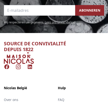
E-mailadres
ABONNEREN
Wij respecteren uw gegevens.
Lees ons privacybeleid
.
SOURCE DE CONVIVIALITÉ
DEPUIS 1822
Nicolas
Facebook
Instagram
LinkedIn
Nicolas België
Hulp
Over ons
FAQ