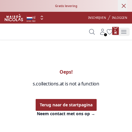
Ann
Gratis levering
nl
INSCHRIJVEN
INLOGGEN
sinds 1822
product 
Search
Account
Wishlist
Op
Oeps!
s.collections.at is not a function
Terug naar de startpagina
Neem contact met ons op
→