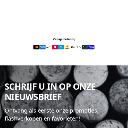
Footer
Veilige betaling
SCHRIJF U IN OP ONZE
NIEUWSBRIEF
Ontvang als eerste onze promoties,
flashverkopen en favorieten!