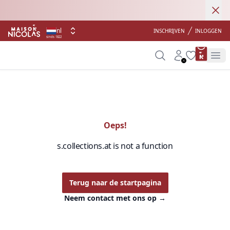
Ann
Gratis levering
nl
INSCHRIJVEN
INLOGGEN
sinds 1822
product 
Search
Account
Wishlist
Op
Oeps!
s.collections.at is not a function
Terug naar de startpagina
Neem contact met ons op
→