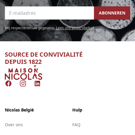
E-mailadres
ABONNEREN
Wij respecteren uw gegevens.
Lees ons privacybeleid
.
SOURCE DE CONVIVIALITÉ
DEPUIS 1822
Nicolas
Facebook
Instagram
LinkedIn
Nicolas België
Hulp
Over ons
FAQ