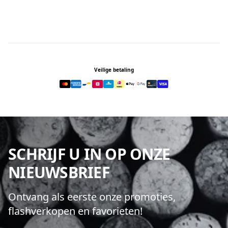
Footer
Veilige betaling
SCHRIJF U IN OP ONZE
NIEUWSBRIEF
Ontvang als eerste onze promoties,
flashverkopen en favorieten!