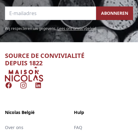
E-mailadres
ABONNEREN
Wij respecteren uw gegevens.
Lees ons privacybeleid
.
SOURCE DE CONVIVIALITÉ
DEPUIS 1822
Nicolas
Facebook
Instagram
LinkedIn
Nicolas België
Hulp
Over ons
FAQ