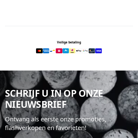
Footer
Veilige betaling
SCHRIJF U IN OP ONZE
NIEUWSBRIEF
Ontvang als eerste onze promoties,
flashverkopen en favorieten!