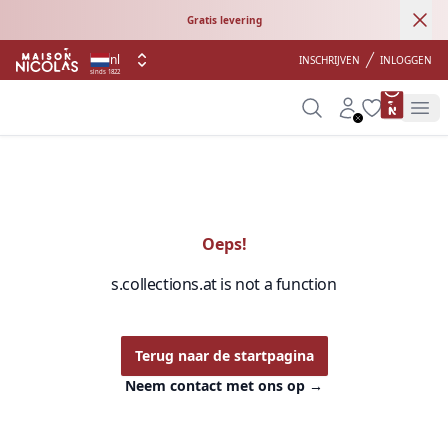
Ann
Gratis levering
nl
INSCHRIJVEN
INLOGGEN
sinds 1822
product 
Search
Account
Wishlist
Op
Oeps!
s.collections.at is not a function
Terug naar de startpagina
Neem contact met ons op
→