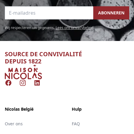
E-mailadres
ABONNEREN
Wij respecteren uw gegevens.
Lees ons privacybeleid
.
SOURCE DE CONVIVIALITÉ
DEPUIS 1822
Nicolas
Facebook
Instagram
LinkedIn
Nicolas België
Hulp
Over ons
FAQ