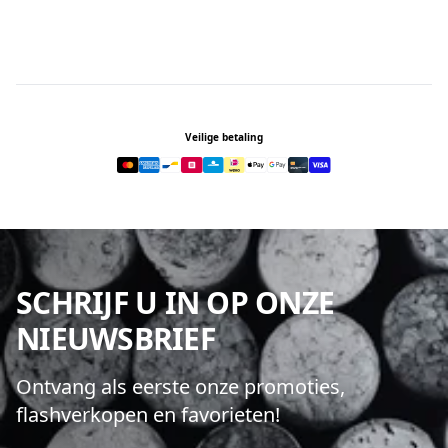
Footer
Veilige betaling
SCHRIJF U IN OP ONZE
NIEUWSBRIEF
Ontvang als eerste onze promoties,
flashverkopen en favorieten!