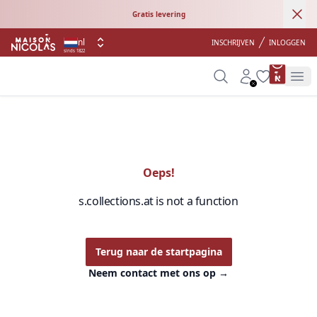
Ann
Gratis levering
nl
INSCHRIJVEN
INLOGGEN
sinds 1822
product 
Search
Account
Wishlist
Op
Oeps!
s.collections.at is not a function
Terug naar de startpagina
Neem contact met ons op
→