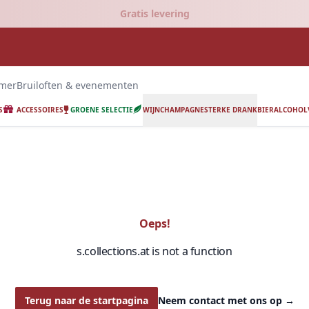
Gratis levering
emer
Bruiloften & evenementen
S
ACCESSOIRES
GROENE SELECTIE
WIJN
CHAMPAGNE
STERKE DRANK
BIER
ALCOHOLV
Oeps!
s.collections.at is not a function
Terug naar de startpagina
Neem contact met ons op
→