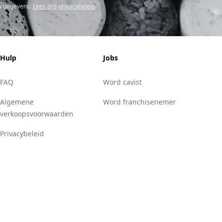
w gegevens.
Lees ons privacybeleid
.
Hulp
Jobs
FAQ
Word cavist
Algemene
Word franchisenemer
verkoopsvoorwaarden
Privacybeleid