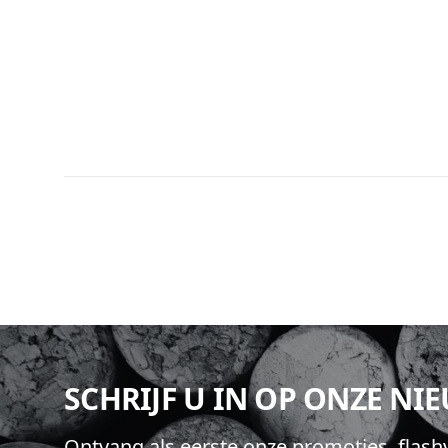
Footer
SCHRIJF U IN OP ONZE NI
Ontvang als eerste onze promoties, flas