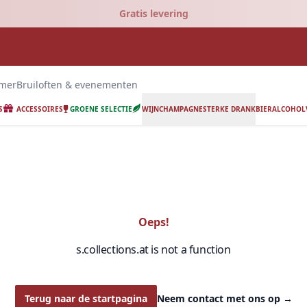
Gratis levering
emer
Bruiloften & evenementen
S
ACCESSOIRES
GROENE SELECTIE
WIJN
CHAMPAGNE
STERKE DRANK
BIER
ALCOHOLV
Oeps!
s.collections.at is not a function
Terug naar de startpagina
Neem contact met ons op
→