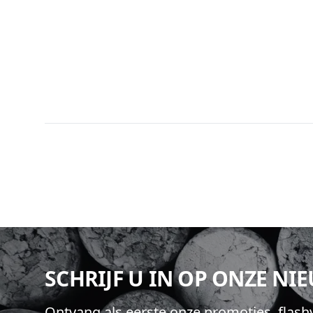
Footer
SCHRIJF U IN OP ONZE NI
Ontvang als eerste onze promoties, flas