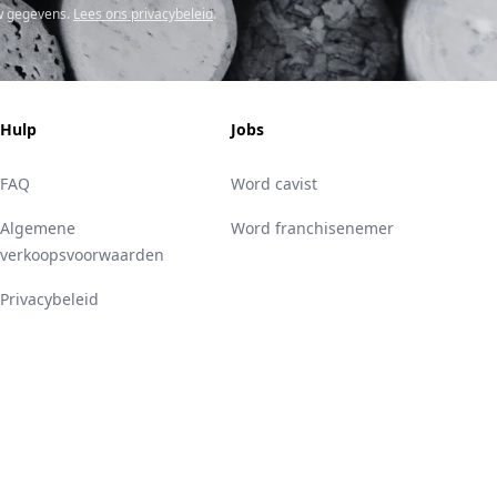
w gegevens.
Lees ons privacybeleid
.
Hulp
Jobs
FAQ
Word cavist
Algemene
Word franchisenemer
verkoopsvoorwaarden
Privacybeleid