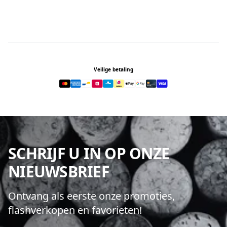
Footer
Veilige betaling
SCHRIJF U IN OP ONZE
NIEUWSBRIEF
Ontvang als eerste onze promoties,
flashverkopen en favorieten!