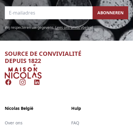
E-mailadres
ABONNEREN
Wij respecteren uw gegevens.
Lees ons privacybeleid
.
SOURCE DE CONVIVIALITÉ
DEPUIS 1822
Nicolas
Facebook
Instagram
LinkedIn
Nicolas België
Hulp
Over ons
FAQ