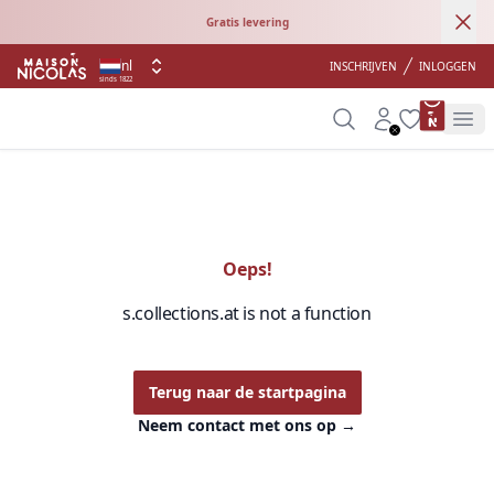
Ann
Gratis levering
nl
INSCHRIJVEN
INLOGGEN
sinds 1822
product 
Search
Account
Wishlist
Op
Oeps!
s.collections.at is not a function
Terug naar de startpagina
Neem contact met ons op
→