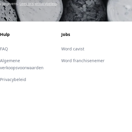
w gegevens.
Lees ons privacybeleid
.
Hulp
Jobs
FAQ
Word cavist
Algemene
Word franchisenemer
verkoopsvoorwaarden
Privacybeleid