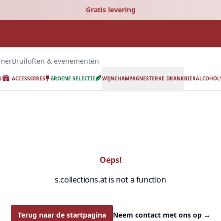
Gratis levering
emer
Bruiloften & evenementen
S
ACCESSOIRES
GROENE SELECTIE
WIJN
CHAMPAGNE
STERKE DRANK
BIER
ALCOHOLV
Oeps!
s.collections.at is not a function
Terug naar de startpagina
Neem contact met ons op
→