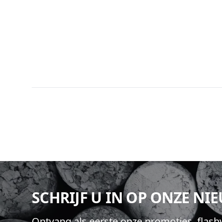
Footer
SCHRIJF U IN OP ONZE NI
Ontvang als eerste onze promoties, flas