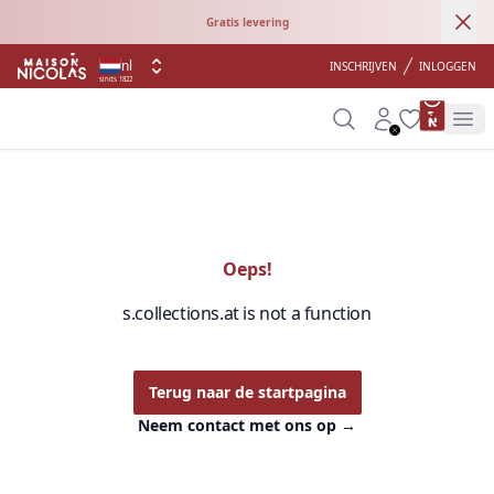
Ann
Gratis levering
nl
INSCHRIJVEN
INLOGGEN
sinds 1822
product 
Search
Account
Wishlist
Op
Oeps!
s.collections.at is not a function
Terug naar de startpagina
Neem contact met ons op
→