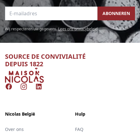
E-mailadres
ABONNEREN
Wij respecteren uw gegevens.
Lees ons privacybeleid
.
SOURCE DE CONVIVIALITÉ
DEPUIS 1822
Nicolas
Facebook
Instagram
LinkedIn
Nicolas België
Hulp
Over ons
FAQ