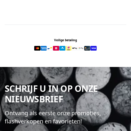
Footer
Veilige betaling
SCHRIJF U IN OP ONZE
NIEUWSBRIEF
Ontvang als eerste onze promoties,
flashverkopen en favorieten!