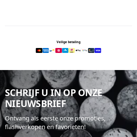
Footer
Veilige betaling
SCHRIJF U IN OP ONZE
NIEUWSBRIEF
Ontvang als eerste onze promoties,
flashverkopen en favorieten!