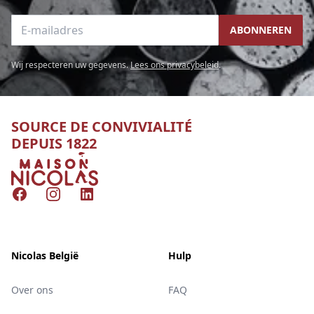
E-mailadres
ABONNEREN
Wij respecteren uw gegevens.
Lees ons privacybeleid
.
SOURCE DE CONVIVIALITÉ
DEPUIS 1822
Nicolas
Facebook
Instagram
LinkedIn
Nicolas België
Hulp
Over ons
FAQ