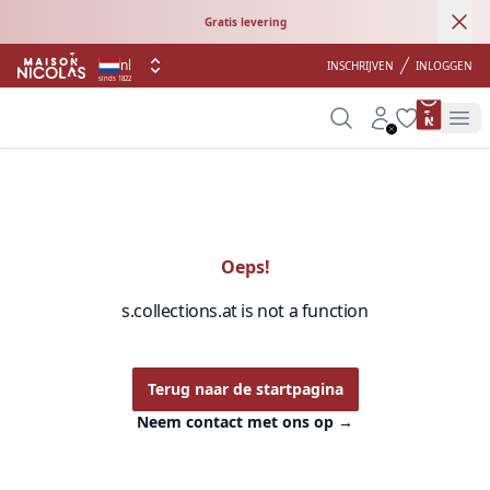
Ann
Gratis levering
nl
INSCHRIJVEN
INLOGGEN
sinds 1822
product 
Search
Account
Wishlist
Op
Oeps!
s.collections.at is not a function
Terug naar de startpagina
Neem contact met ons op
→