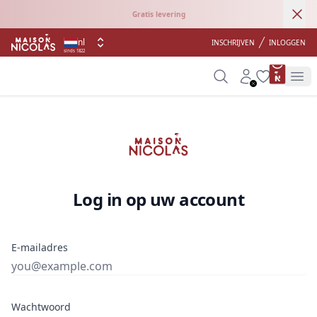
Ann
Gratis levering
nl
INSCHRIJVEN
INLOGGEN
sinds 1822
product 
Search
Account
Wishlist
Op
Log in op uw account
E-mailadres
Wachtwoord