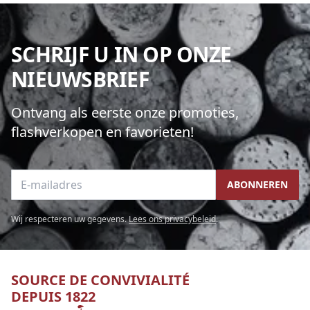
SCHRIJF U IN OP ONZE
NIEUWSBRIEF
Ontvang als eerste onze promoties,
flashverkopen en favorieten!
E-mailadres
ABONNEREN
Wij respecteren uw gegevens.
Lees ons privacybeleid
.
SOURCE DE CONVIVIALITÉ
DEPUIS 1822