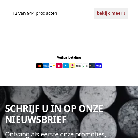
12 van 944
producten
bekijk meer
↓
Footer
Veilige betaling
SCHRIJF U IN OP ONZE
NIEUWSBRIEF
Ontvang als eerste onze promoties,