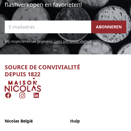
flashverkopen en favorieten!
E-mailadres
ABONNEREN
Wij respecteren uw gegevens.
Lees ons privacybeleid
.
SOURCE DE CONVIVIALITÉ
DEPUIS 1822
Nicolas
Facebook
Instagram
LinkedIn
Nicolas België
Hulp