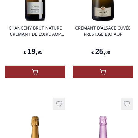
product variant items in cart, view 
pro
CHANCENY BRUT NATURE
CREMANT D'ALSACE CUVÉE
CREMANT DE LOIRE AOP
PRESTIGE BIO AOP
2016
19
,
25
,
€
95
€
00
,
CHANCENY BRUT NATURE CREMANT DE 
,
Crémant Prest
Add to wishlist
Add t