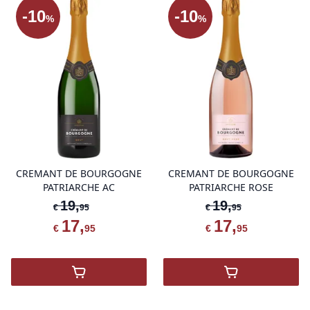
-
10
-
10
%
%
product variant items in cart, view 
pro
CREMANT DE BOURGOGNE
CREMANT DE BOURGOGNE
PATRIARCHE AC
PATRIARCHE ROSE
19
,
19
,
€
95
€
95
17
,
17
,
€
95
€
95
,
PATRIARCHE CREMANT DE BOURGOGN
,
PATRIARCHE