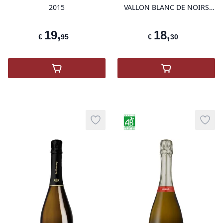
2015
VALLON BLANC DE NOIRS
AOP
19
,
18
,
€
95
€
30
,
CREMANT LOIRE NATURE 2015AC
,
CRÉMANT BO
Biologische landbouw
Add to wishlist
Add t