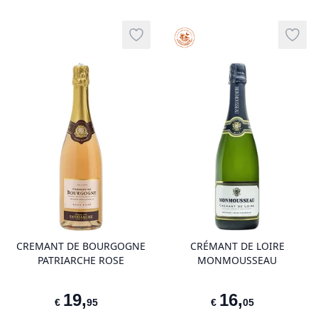
Haute Valeur Environnemental
Add to wishlist
Add t
product variant items in cart, view 
pro
CREMANT DE BOURGOGNE
CRÉMANT DE LOIRE
PATRIARCHE ROSE
MONMOUSSEAU
19
,
16
,
€
95
€
05