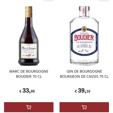
product variant items in cart, view 
pro
MARC DE BOURGOGNE
GIN DE BOURGOGNE
BOUDIER 70 CL
BOURGEON DE CASSIS 70 CL
33
,
39
,
€
95
€
10
,
MARC DE BOURGOGNE BOUDIER 70 CL
,
GIN BG BOU