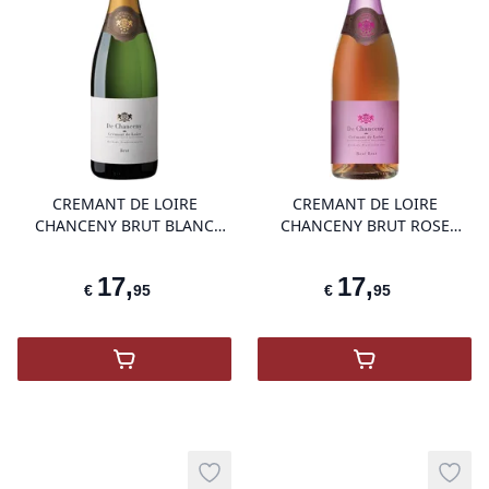
product variant items in cart, view 
pro
CREMANT DE LOIRE
CREMANT DE LOIRE
CHANCENY BRUT BLANC
CHANCENY BRUT ROSE
CHANCENY AC
MILLESIME AC
17
,
17
,
€
95
€
95
,
CREMANT DE LOIRE CHANCENY BRUT 
,
CREMANT DE
Add to wishlist
Add t